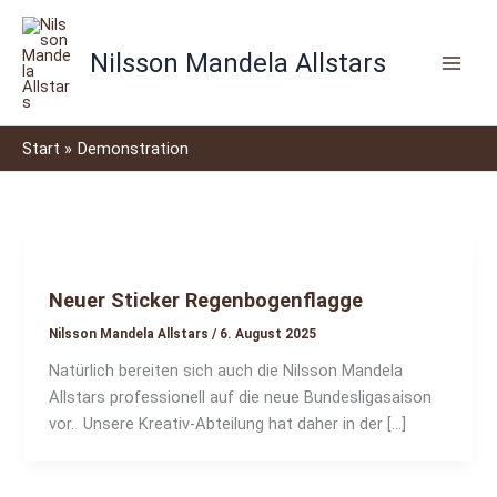
S
Zum
u
Inhalt
c
Nilsson Mandela Allstars
springen
h
e
n
Start
Demonstration
Neuer Sticker Regenbogenflagge
Nilsson Mandela Allstars
/
6. August 2025
Natürlich bereiten sich auch die Nilsson Mandela
Allstars professionell auf die neue Bundesligasaison
vor. Unsere Kreativ-Abteilung hat daher in der […]