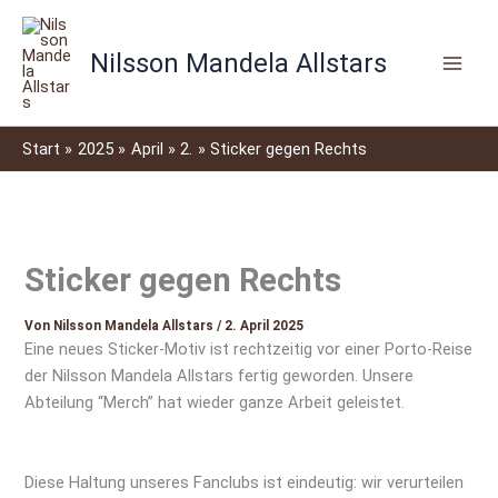
S
Zum
u
Inhalt
c
Nilsson Mandela Allstars
springen
h
e
n
Start
2025
April
2.
Sticker gegen Rechts
Sticker gegen Rechts
Von
Nilsson Mandela Allstars
/
2. April 2025
Eine neues Sticker-Motiv ist rechtzeitig vor einer Porto-Reise
der Nilsson Mandela Allstars fertig geworden. Unsere
Abteilung “Merch” hat wieder ganze Arbeit geleistet.
Diese Haltung unseres Fanclubs ist eindeutig: wir verurteilen